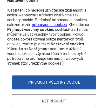
Nastavení cookie
Kariéra
K zajištění co nejlepší uživatelské zkušenosti s
našimi webovými stránkami využíváme tzv.
soubory cookie. Podrobné informace o cookies
Čím se řídíme
naleznete zde
informace o cookies
. Kliknutím na
Přijmout všechny cookies
souhlasíte s tím, že
Ochrana osobních údajů
můžeme užívat všechny typy cookies. Pokud
Prohlášení o přístupnosti
chcete povolit užívání pouze některých typů
Zásady používání cookies
cookies, zvolte je v sekci
Nastavení cookies
.
Kliknutím na
Nepřijmout
odmítnete užívání
Nastavení cookies
všech cookies s výjimkou těch, které nezbytně
potřebujeme pro fungování našich webových
Centrála
stránek (tzv. „Nezbytné cookies“).
+420 972 111 111
Nábřeží Ludvíka Svobody 1222 110 15 Praha 1
PŘIJMOUT VŠECHNY COOKIE
IČO: 70994226
DIČ: CZ70994226
NEPŘIJMOUT