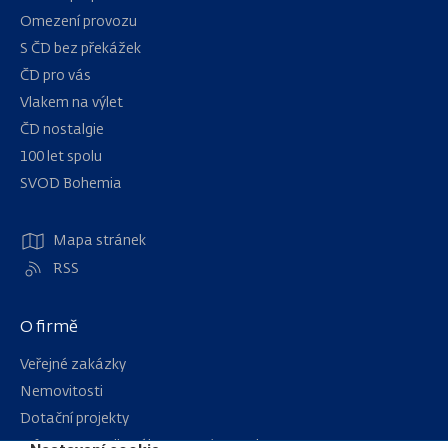
Omezení provozu
S ČD bez překážek
ČD pro vás
Vlakem na výlet
ČD nostalgie
100 let spolu
Navigace
SVOD Bohemia
Mapa stránek
RSS
O firmě
Veřejné zakázky
Nemovitosti
Dotační projekty
Informace podle zákona 106/1999 Sb.