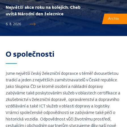
Největší akce roku na kolejích. Cheb
uvítá Národní den železnice
Archiv
6. 8. 2026
O společnosti
Jsme největší český železniční dopravce s téměř dvousetletou
tradicí a jeden z největších zaměstnavatelů v České republice.
Jako Skupina ČD se kromě osobní a nákladní dopravy
zabýváme také poskytováním služeb v oblastech certifikace a
zkušebnictví v železniční dopravě, opravárenství a dopravního
vzdělávání a také ICT služeb v oblasti dopravy a logistiky.
V rámci společenské odpovědnosti se zabýváme také péčí o
historická vozidla. Odpovědnost vůči životnímu prostředí,
cestujícím i obchodním partnerům stvrzujeme díky naší nové