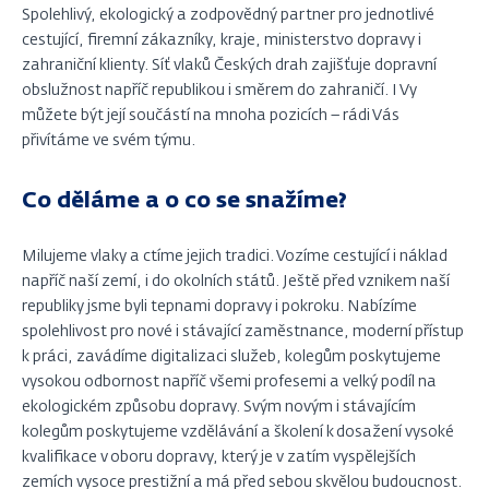
Spolehlivý, ekologický a zodpovědný partner pro jednotlivé
cestující, firemní zákazníky, kraje, ministerstvo dopravy i
zahraniční klienty. Síť vlaků Českých drah zajišťuje dopravní
obslužnost napříč republikou i směrem do zahraničí. I Vy
můžete být její součástí na mnoha pozicích – rádi Vás
přivítáme ve svém týmu.
Co děláme a o co se snažíme?
Milujeme vlaky a ctíme jejich tradici. Vozíme cestující i náklad
napříč naší zemí, i do okolních států. Ještě před vznikem naší
republiky jsme byli tepnami dopravy i pokroku. Nabízíme
spolehlivost pro nové i stávající zaměstnance, moderní přístup
k práci, zavádíme digitalizaci služeb, kolegům poskytujeme
vysokou odbornost napříč všemi profesemi a velký podíl na
ekologickém způsobu dopravy. Svým novým i stávajícím
kolegům poskytujeme vzdělávání a školení k dosažení vysoké
kvalifikace v oboru dopravy, který je v zatím vyspělejších
zemích vysoce prestižní a má před sebou skvělou budoucnost.