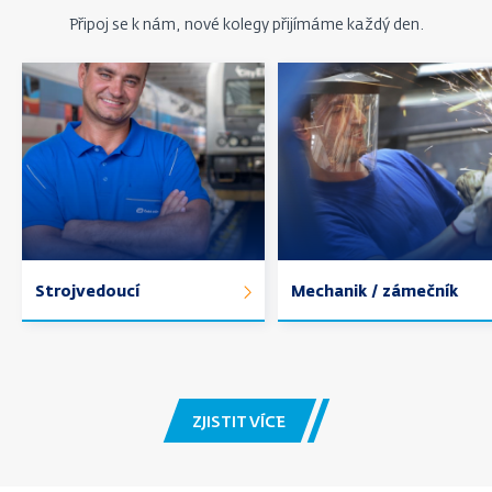
Připoj se k nám, nové kolegy přijímáme každý den.
Zjistit
Zjistit
více
více
Strojvedoucí
Mechanik / zámečník
ZJISTIT VÍCE