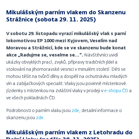
Mikulášským parním vlakem do Skanzenu
Strážnice (sobota 29. 11. 2025)
V sobotu 29. listopadu vyrazí mikulášský vlak s parní
lokomotivou EP 1000 mezi Kyjovem, Veselím nad
Moravou a Strážnicí, kde se ve skanzenu bude konat
akce „Radujme se, veselme se...“.
Návštěvníci uvidí
ukázky obvyklých prací, zvyků, přípravy tradičních jídel a
stolování na jihomoravské vesnici v minulém století. Děti se
mohou těšit na tvůrčí dílny a dospělí na ochutnávku mladých
vín a zabíjačkových specialit. Vlaky jsou povinně místenkové.
Jízdenky s místenkou na zvláštní vlaky v prodeji v
e-shopu ČD
a
ve všech pokladnách ČD.
Podrobnosti o parním vlaku jsou
zde
, detailní informace o
skanzenu jsou
zde
.
Mikulášským parním vlakem z Letohradu do