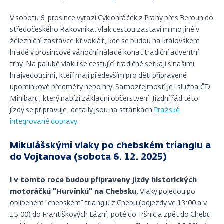
V sobotu 6. prosince vyrazí Cyklohráček z Prahy přes Beroun do
středočeského Rakovníka. Vlak cestou zastaví mimo jiné v
železniční zastávce Křivoklát, kde se budou na královském
hradě v prosincové vánoční náladě konat tradiční adventní
trhy. Na palubě vlaku se cestující tradičně setkají s našimi
hrajvedoucími, kteří mají především pro děti připravené
upomínkové předměty nebo hry. Samozřejmostí je i služba ČD
Minibaru, který nabízí základní občerstvení. Jízdní řád této
jízdy se připravuje, detaily jsou na stránkách
Pražské
integrované dopravy
.
Mikulášskými vlaky po chebském trianglu a
do Vojtanova (sobota 6. 12. 2025)
I v tomto roce budou připraveny jízdy historických
motoráčků "Hurvínků" na Chebsku.
Vlaky pojedou po
oblíbeném "chebském" trianglu z Chebu (odjezdy ve 13:00 a v
15:00) do Františkových Lázní, poté do Tršnic a zpět do Chebu