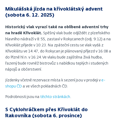
Mikulášská jízda na křivoklátský advent
(sobota 6. 12. 2025)
Historický vlak vyrazí také na oblíbené adventní trhy
na hradě Křivoklát.
Spěšný vlak bude odjíždět z plzeňského
hlavního nádraží v 8:55, zastaví v Rokycanech (odj. 9:12) a na
Křivoklát přijede v 10:23. Na zpáteční cestu se vlak vydá z
Křivoklátu ve 14:47, do Rokycan je plánovaný příjezd v 16:08 a
do Plzně hl.n. v 16:24. Ve vlaku bude zajištěna živá hudba,
řazený bude rovněž bistrovůz s nabídkou teplých i studených
nápojů a občerstvení.
Jízdenky včetně rezervace místa k sezení jsou v prodeji v
e-
shopu ČD
a ve všech pokladnách ČD.
Podrobnosti jsou na
těchto stránkách
.
S Cyklohráčkem přes Křivoklát do
Rakovníka (sobota 6. prosince)