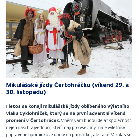
Mikulášské jízdy Čertohráčku (víkend 29. a
30. listopadu)
I letos se konají mikulášské jízdy oblíbeného výletního
vlaku Cyklohráček, který se na první adventní víkend
promění v Čertohráček.
V něm vám budou dělat společnost
nejen naši hrajvedoucí, kteří mají pro všechny malé výletníky
připravené upomínkové dárky na památku, ale také Mikuláš se