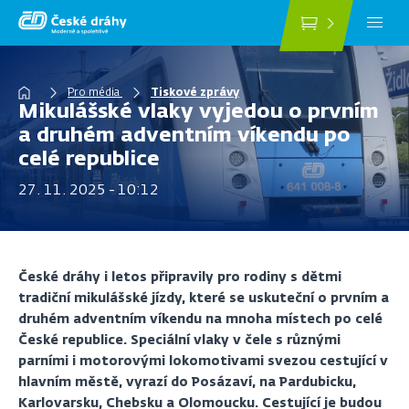
Přejít
k
hlavnímu
obsahu
Drobečková
Pro média
Tiskové zprávy
Mikulášské vlaky vyjedou o prvním
navigace
a druhém adventním víkendu po
celé republice
27. 11. 2025 - 10:12
České dráhy i letos připravily pro rodiny s dětmi
tradiční mikulášské jízdy, které se uskuteční o prvním a
druhém adventním víkendu na mnoha místech po celé
České republice. Speciální vlaky v čele s různými
parními i motorovými lokomotivami svezou cestující v
hlavním městě, vyrazí do Posázaví, na Pardubicku,
Karlovarsku, Chebsku a Olomoucku. Cestující je budou