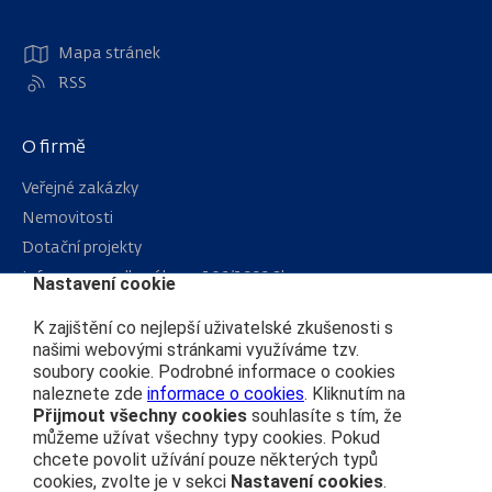
Mapa stránek
RSS
O firmě
Veřejné zakázky
Nemovitosti
Dotační projekty
Informace podle zákona 106/1999 Sb.
Nastavení cookie
Kariéra
K zajištění co nejlepší uživatelské zkušenosti s
našimi webovými stránkami využíváme tzv.
soubory cookie. Podrobné informace o cookies
Čím se řídíme
naleznete zde
informace o cookies
. Kliknutím na
Ochrana osobních údajů
Přijmout všechny cookies
souhlasíte s tím, že
můžeme užívat všechny typy cookies. Pokud
Prohlášení o přístupnosti
chcete povolit užívání pouze některých typů
Zásady používání cookies
cookies, zvolte je v sekci
Nastavení cookies
.