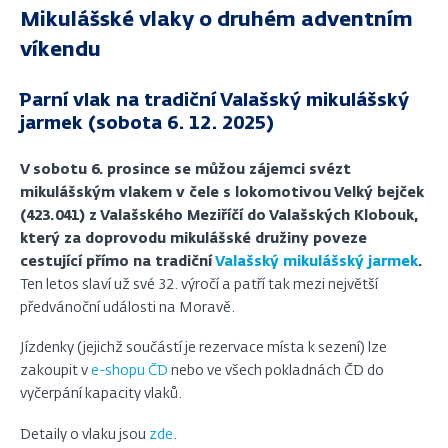
Mikulášské vlaky o druhém adventním
víkendu
Parní vlak na tradiční Valašský mikulášský
jarmek (sobota 6. 12. 2025)
V sobotu 6. prosince se můžou zájemci svézt
mikulášským vlakem v čele s lokomotivou Velký bejček
(423.041) z Valašského Meziříčí do Valašských Klobouk,
který za doprovodu mikulášské družiny poveze
cestující přímo na tradiční
Valašský mikulášský jarmek
.
Ten letos slaví už své 32. výročí a patří tak mezi největší
předvánoční události na Moravě.
Jízdenky (jejichž součástí je rezervace místa k sezení) lze
zakoupit v
e-shopu ČD
nebo ve všech pokladnách ČD do
vyčerpání kapacity vlaků.
Detaily o vlaku jsou
zde
.