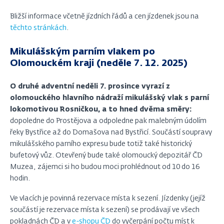
Bližší informace včetně jízdních řádů a cen jízdenek jsou na
těchto stránkách
.
Mikulášským parním vlakem po
Olomouckém kraji (neděle 7. 12. 2025)
O druhé adventní neděli 7. prosince vyrazí z
olomouckého hlavního nádraží mikulášský vlak s parní
lokomotivou Rosničkou, a to hned dvěma směry:
dopoledne do Prostějova a odpoledne pak malebným údolím
řeky Bystřice až do Domašova nad Bystřicí. Součástí soupravy
mikulášského parního expresu bude totiž také historický
bufetový vůz. Otevřený bude také olomoucký depozitář ČD
Muzea, zájemci si ho budou moci prohlédnout od 10 do 16
hodin.
Ve vlacích je povinná rezervace místa k sezení. Jízdenky (jejíž
součástí je rezervace místa k sezení) se prodávají ve všech
pokladnách ČD a v
e-shopu ČD
do vyčerpání počtu míst k