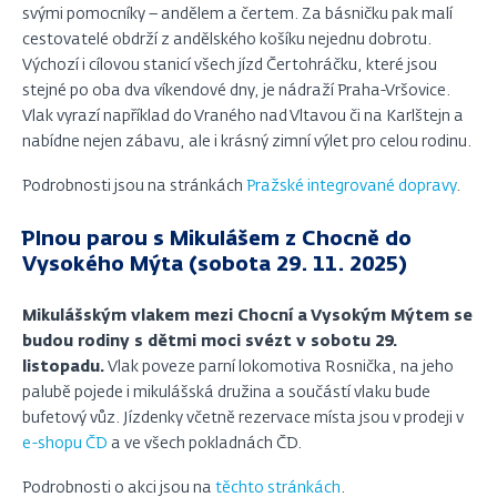
svými pomocníky – andělem a čertem. Za básničku pak malí
cestovatelé obdrží z andělského košíku nejednu dobrotu.
Výchozí i cílovou stanicí všech jízd Čertohráčku, které jsou
stejné po oba dva víkendové dny, je nádraží Praha-Vršovice.
Vlak vyrazí například do Vraného nad Vltavou či na Karlštejn a
nabídne nejen zábavu, ale i krásný zimní výlet pro celou rodinu.
Podrobnosti jsou na stránkách
Pražské integrované dopravy
.
Plnou parou s Mikulášem z Chocně do
Vysokého Mýta (sobota 29. 11. 2025)
Mikulášským vlakem mezi Chocní a Vysokým Mýtem se
budou rodiny s dětmi moci svézt v sobotu 29.
listopadu.
Vlak poveze parní lokomotiva Rosnička, na jeho
palubě pojede i mikulášská družina a součástí vlaku bude
bufetový vůz. Jízdenky včetně rezervace místa jsou v prodeji v
e-shopu ČD
a ve všech pokladnách ČD.
Podrobnosti o akci jsou na
těchto stránkách
.