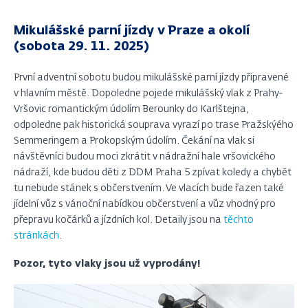
Mikulášské parní jízdy v Praze a okolí
(sobota 29. 11. 2025)
První adventní sobotu budou mikulášské parní jízdy připravené
v hlavním městě. Dopoledne pojede mikulášský vlak z Prahy-
Vršovic romantickým údolím Berounky do Karlštejna,
odpoledne pak historická souprava vyrazí po trase Pražskýého
Semmeringem a Prokopským údolím. Čekání na vlak si
návštěvníci budou moci zkrátit v nádražní hale vršovického
nádraží, kde budou děti z DDM Praha 5 zpívat koledy a chybět
tu nebude stánek s občerstvením. Ve vlacích bude řazen také
jídelní vůz s vánoční nabídkou občerstvení a vůz vhodný pro
přepravu kočárků a jízdních kol. Detaily jsou na
těchto
stránkách
.
Pozor, tyto vlaky jsou už vyprodány!