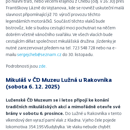
po hlavní trati, nebo večerní krajinou z Chebu (odj. v 16:30) přes
Františkovy Lázně do Vojtanova, kde se rovněž uskuteční malá
slavnost připomínající již 70. výročí provozu těchto
legendárních motoráčků. Součástí těchto vlaků bude
bistrovůz, kde si budou cestující moci pochutnat na něčem
dobrém včetně vánočního svařáku. Ve všech vlacích bude
cestujícím dělat společnost mikulášská družina. Jízdenky je
nutné zarezervovat předem na tel. 723 548 728 nebo na e-
mailu
sergejcheb@seznam.cz
do 30. listopadu.
Podrobnosti jsou
zde
.
Mikuláš v ČD Muzeu Lužná u Rakovníka
(sobota 6. 12. 2025)
Luženské ČD Muzeum se i letos připojí ke konání
tradičních mikulášských akcí a mimořádně otevře své
brány v sobotu 6. prosince.
Do Lužné u Rakovníka v tento
víkendový den vyrazí parní vlak z Kladna. V jeho čele pojede
lokomotiva 354.195 Všudybylka. Ve vlaku nebude chybět