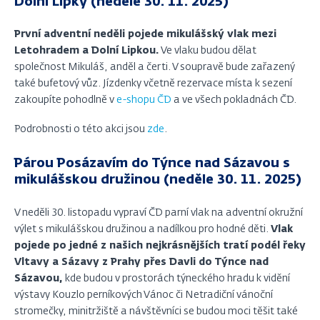
Dolní Lipky (neděle 30. 11. 2025)
První adventní neděli pojede mikulášský vlak mezi
Letohradem a Dolní Lipkou.
Ve vlaku budou dělat
společnost Mikuláš, anděl a čerti. V soupravě bude zařazený
také bufetový vůz. Jízdenky včetně rezervace místa k sezení
zakoupíte pohodlně v
e-shopu ČD
a ve všech pokladnách ČD.
Podrobnosti o této akci jsou
zde
.
Párou Posázavím do Týnce nad Sázavou s
mikulášskou družinou (neděle 30. 11. 2025)
V neděli 30. listopadu vypraví ČD parní vlak na adventní okružní
výlet s mikulášskou družinou a nadílkou pro hodné děti.
Vlak
pojede po jedné z našich nejkrásnějších tratí podél řeky
Vltavy a Sázavy z Prahy přes Davli do Týnce nad
Sázavou,
kde budou v prostorách týneckého hradu k vidění
výstavy Kouzlo perníkových Vánoc či Netradiční vánoční
stromečky, minitržiště a návštěvníci se budou moci těšit také