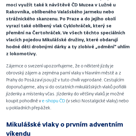
moci využít také k návštěvě ČD Muzea v Lužné u
Rakovníka, oblíbeného Valašského jarmeku nebo
strážnického skanzenu. Po Praze a do jejího okolí
vyrazí také oblíbený vlak Cyklohráček, který se
přemění na Čertohráček. Ve všech těchto speciálních
vlacích pojedou Mikulášské družiny, které obdarují
hodné děti drobnými dárky a ty zlobivé „odmění“ uhlím
z lokomotivy.
Zájemce o svezení upozorňujeme, že o některé jízdy je
obrovský zájem a zejména parní vlaky v hlavním městě a z
Prahy do Posázaví jsou již v tuto chvíli vyprodané. Cestujícím
doporučujeme, aby si do ostatních mikulášských vlaků pořídili
jízdenky a místenky včas. Jízdenky do většiny vlaků je možné
koupit pohodlně v
e-shopu ČD
(v sekci Nostalgické vlaky) nebo
u pokladních přepážek.
Mikulášské vlaky o prvním adventním
víkendu