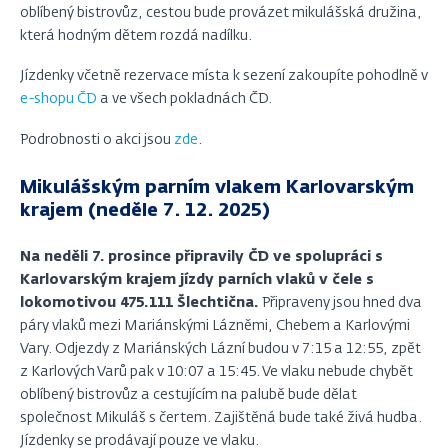
oblíbený bistrovůz, cestou bude provázet mikulášská družina,
která hodným dětem rozdá nadílku.
Jízdenky včetně rezervace místa k sezení zakoupíte pohodlně v
e-shopu ČD
a ve všech pokladnách ČD.
Podrobnosti o akci jsou
zde
.
Mikulášským parním vlakem Karlovarským
krajem (neděle 7. 12. 2025)
Na neděli 7. prosince připravily ČD ve spolupráci s
Karlovarským krajem jízdy parních vlaků v čele s
lokomotivou 475.111 Šlechtična.
Připraveny jsou hned dva
páry vlaků mezi Mariánskými Lázněmi, Chebem a Karlovými
Vary. Odjezdy z Mariánských Lázní budou v 7:15 a 12:55, zpět
z Karlových Varů pak v 10:07 a 15:45. Ve vlaku nebude chybět
oblíbený bistrovůz a cestujícím na palubě bude dělat
společnost Mikuláš s čertem. Zajištěná bude také živá hudba.
Jízdenky se prodávají pouze ve vlaku.