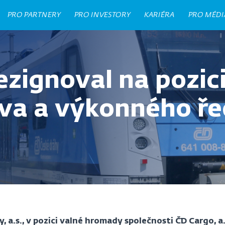
PRO PARTNERY
PRO INVESTORY
KARIÉRA
PRO MÉDI
ezignoval na pozic
va a výkonného ře
 a.s., v pozici valné hromady společnosti ČD Cargo, a.