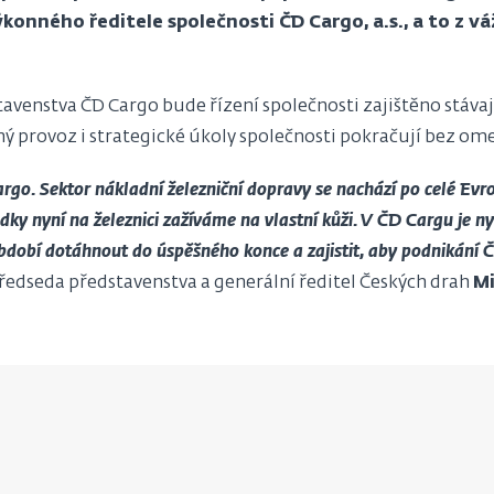
konného ředitele společnosti ČD Cargo, a.s., a to z 
venstva ČD Cargo bude řízení společnosti zajištěno stáva
provoz i strategické úkoly společnosti pokračují bez om
rgo. Sektor nákladní železniční dopravy se nachází po celé Evro
dky nyní na železnici zažíváme na vlastní kůži. V ČD Cargu je n
bdobí dotáhnout do úspěšného konce a zajistit, aby podnikání 
 předseda představenstva a generální ředitel Českých drah
Mi