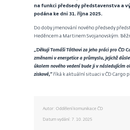
na funkci předsedy představenstva a vý
podána ke dni 31. října 2025.
Do doby jmenování nového předsedy předsta
Heděncem a Martinem Svojanovským. Běžný 
„Děkuji Tomáši Tóthovi za jeho práci pro ČD Ca
změnami v energetice a průmyslu, jejichž důsle
úkolem nového vedení bude ji v následujícím o
ziskové,“
říká k aktuální situaci v ČD Cargo
Autor: Oddělení komunikace ČD
Datum vydání:
7. 10. 2025