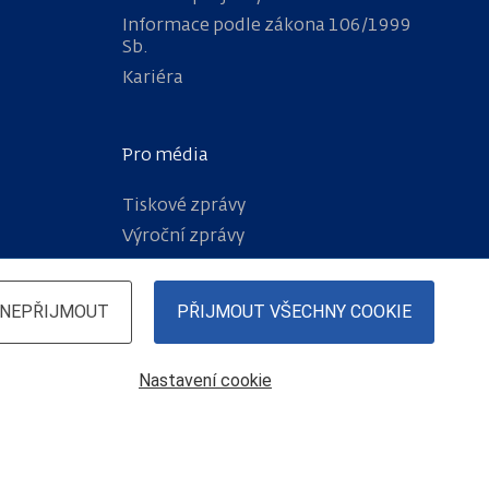
Informace podle zákona 106/1999
Sb.
Kariéra
Pro média
Tiskové zprávy
Výroční zprávy
NEPŘIJMOUT
PŘIJMOUT VŠECHNY COOKIE
Nastavení cookie
© České dráhy, a.s.
, 2026