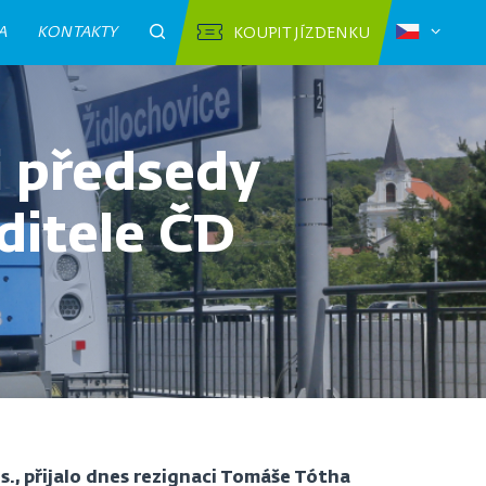
A
KONTAKTY
KOUPIT JÍZDENKU
i předsedy
ditele ČD
s., přijalo dnes rezignaci Tomáše Tótha