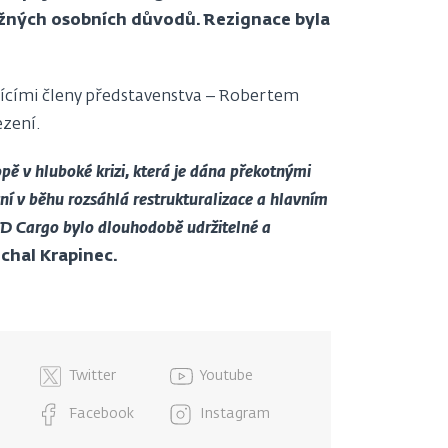
vážných osobních důvodů. Rezignace byla
jícími členy představenstva – Robertem
ezení.
pě v hluboké krizi, která je dána překotnými
yní v běhu rozsáhlá restrukturalizace a hlavním
ČD Cargo bylo dlouhodobě udržitelné a
chal Krapinec.
Twitter
Youtube
Facebook
Instagram