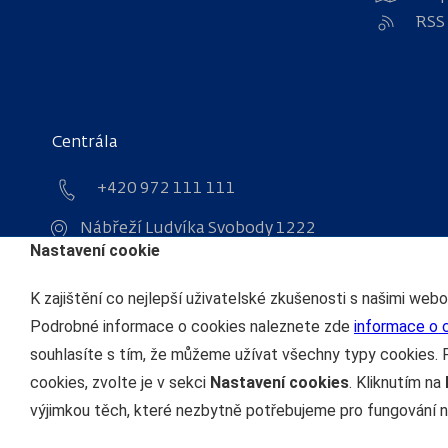
RSS
Centrála
+420 972 111 111
Nábřeží Ludvíka Svobody 1222
Nastavení cookie
110 15 Praha 1
IČO: 70994226
K zajištění co nejlepší uživatelské zkušenosti s našimi web
DIČ: CZ70994226
Podrobné informace o cookies naleznete zde
informace o 
souhlasíte s tím, že můžeme užívat všechny typy cookies. 
cookies, zvolte je v sekci
Nastavení cookies
. Kliknutím na
výjimkou těch, které nezbytně potřebujeme pro fungování n