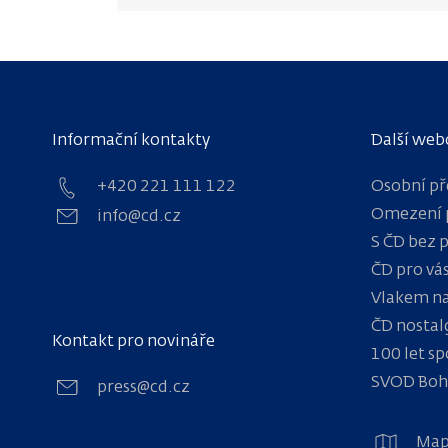
Informační kontakty
Další web
+420 221 111 122
Osobní př
Omezení 
info@cd.cz
S ČD bez 
ČD pro vá
Vlakem na
ČD nostal
Kontakt pro novináře
100 let sp
SVOD Bo
press@cd.cz
Map