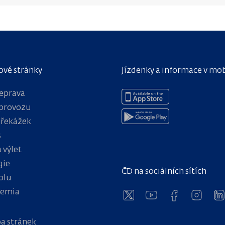
ové stránky
Jízdenky a informace v mo
eprava
provozu
překážek
s
 výlet
gie
ČD na sociálních sítích
olu
hemia
a stránek