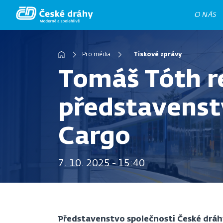
Přejít
O NÁS
k
hlavnímu
Drobečková
obsahu
Pro média
Tiskové zprávy
navigace
Tomáš Tóth r
představenst
Cargo
7. 10. 2025 - 15:40
Představenstvo společnosti České dráhy,